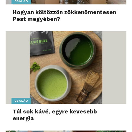
CSALÁD
Hogyan költözzön zökkenőmentesen
Pest megyében?
CSALÁD
Túl sok kávé, egyre kevesebb
energia