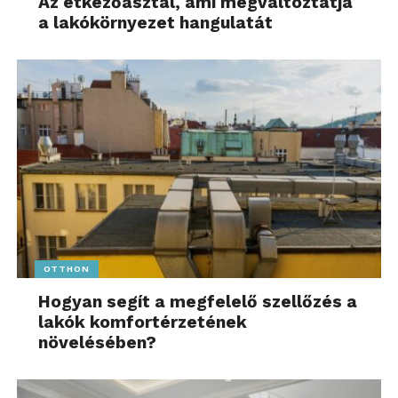
Az étkezőasztal, ami megváltoztatja
a lakókörnyezet hangulatát
OTTHON
Hogyan segít a megfelelő szellőzés a
lakók komfortérzetének
növelésében?