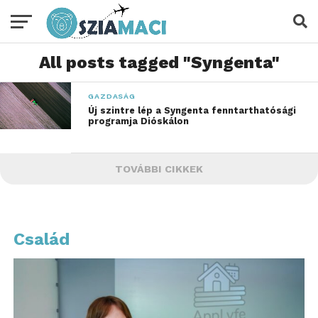
All posts tagged "Syngenta"
GAZDASÁG
Új szintre lép a Syngenta fenntarthatósági
programja Dióskálon
TOVÁBBI CIKKEK
Család