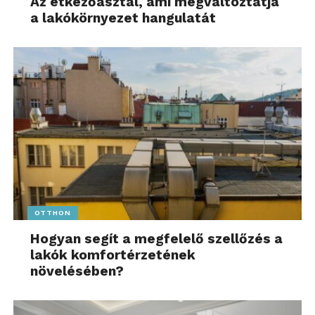
Az étkezőasztal, ami megváltoztatja
a lakókörnyezet hangulatát
OTTHON
Hogyan segít a megfelelő szellőzés a
lakók komfortérzetének
növelésében?