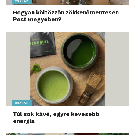
CSALÁD
Hogyan költözzön zökkenőmentesen
Pest megyében?
CSALÁD
Túl sok kávé, egyre kevesebb
energia