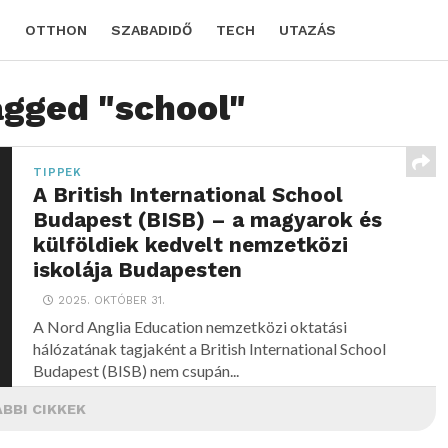
D
OTTHON
SZABADIDŐ
TECH
UTAZÁS
agged "school"
TIPPEK
A British International School
Budapest (BISB) – a magyarok és
külföldiek kedvelt nemzetközi
iskolája Budapesten
2025. OKTÓBER 31.
A Nord Anglia Education nemzetközi oktatási
hálózatának tagjaként a British International School
Budapest (BISB) nem csupán...
BBI CIKKEK