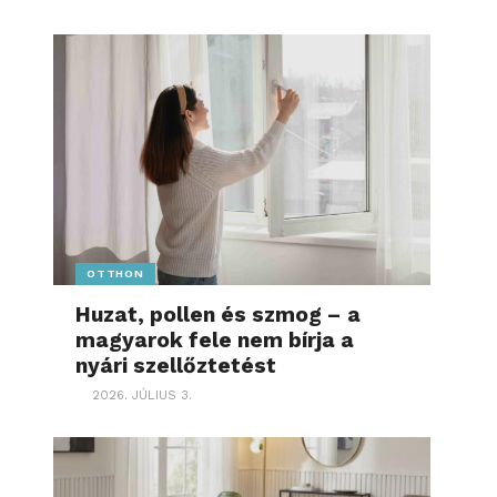
OTTHON
Huzat, pollen és szmog – a
magyarok fele nem bírja a
nyári szellőztetést
2026. JÚLIUS 3.