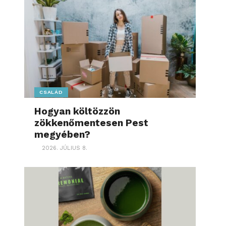
CSALÁD
Hogyan költözzön
zökkenőmentesen Pest
megyében?
2026. JÚLIUS 8.