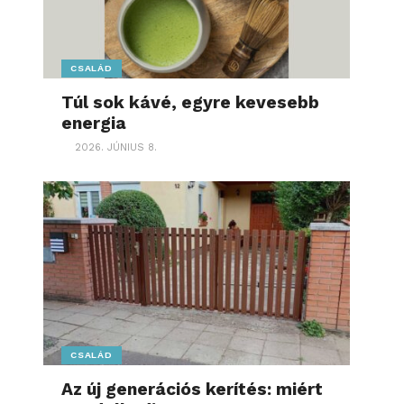
CSALÁD
Túl sok kávé, egyre kevesebb
energia
2026. JÚNIUS 8.
CSALÁD
Az új generációs kerítés: miért