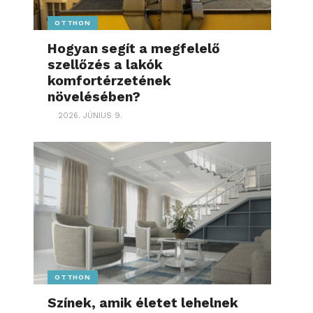
OTTHON
Hogyan segít a megfelelő
szellőzés a lakók
komfortérzetének
növelésében?
2026. JÚNIUS 9.
OTTHON
Színek, amik életet lehelnek