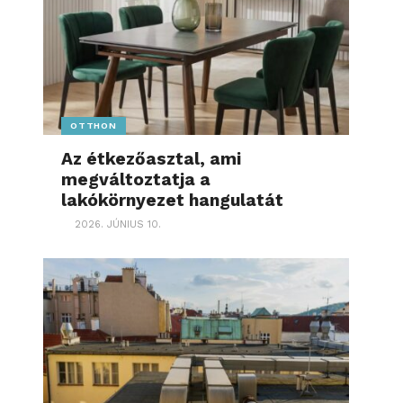
OTTHON
Az étkezőasztal, ami
megváltoztatja a
lakókörnyezet hangulatát
2026. JÚNIUS 10.