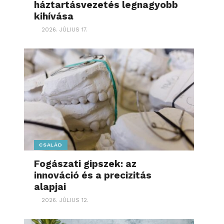
háztartásvezetés legnagyobb
kihívása
2026. JÚLIUS 17.
CSALÁD
Fogászati gipszek: az
innováció és a precizitás
alapjai
2026. JÚLIUS 12.