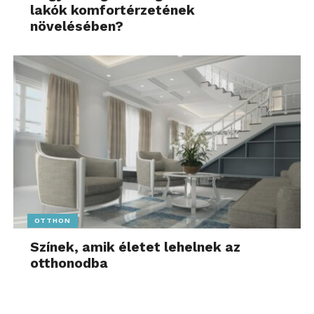
lakók komfortérzetének
növelésében?
OTTHON
Színek, amik életet lehelnek az
otthonodba