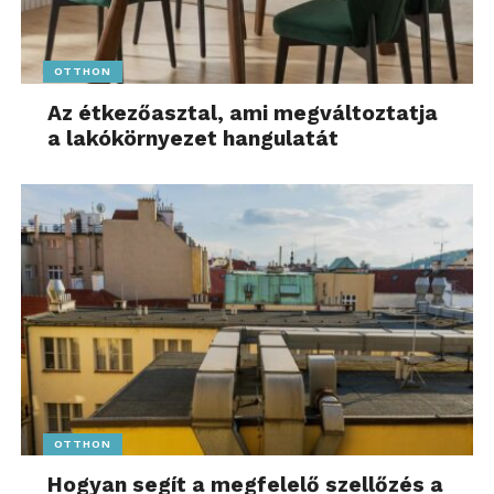
OTTHON
Az étkezőasztal, ami megváltoztatja
a lakókörnyezet hangulatát
OTTHON
Hogyan segít a megfelelő szellőzés a