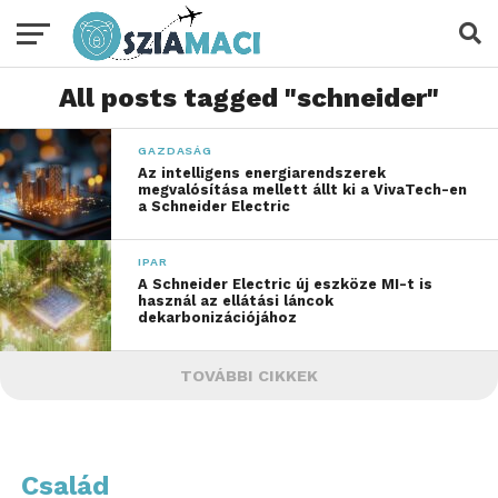
All posts tagged "schneider"
GAZDASÁG
Az intelligens energiarendszerek
megvalósítása mellett állt ki a VivaTech-en
a Schneider Electric
IPAR
A Schneider Electric új eszköze MI-t is
használ az ellátási láncok
dekarbonizációjához
TOVÁBBI CIKKEK
Család