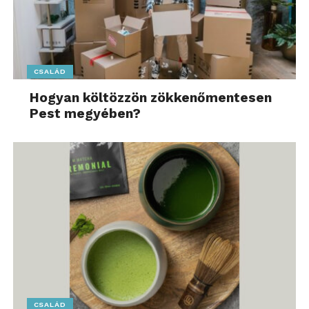
CSALÁD
Hogyan költözzön zökkenőmentesen
Pest megyében?
CSALÁD