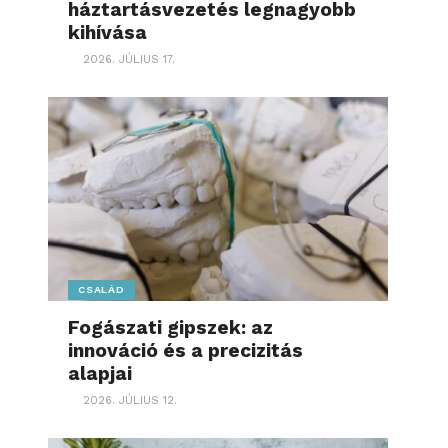
háztartásvezetés legnagyobb
kihívása
2026. JÚLIUS 17.
CSALÁD
Fogászati gipszek: az
innováció és a precizitás
alapjai
2026. JÚLIUS 12.