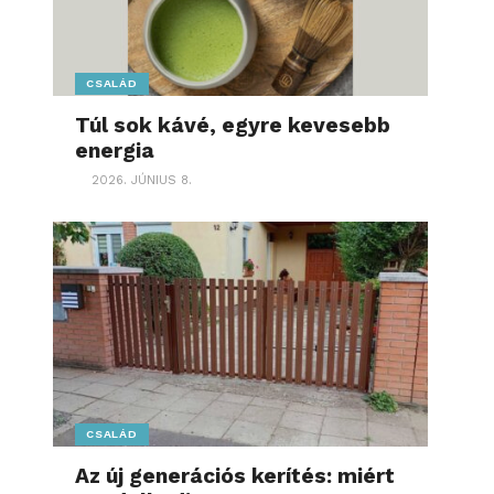
CSALÁD
Túl sok kávé, egyre kevesebb
energia
2026. JÚNIUS 8.
CSALÁD
Az új generációs kerítés: miért