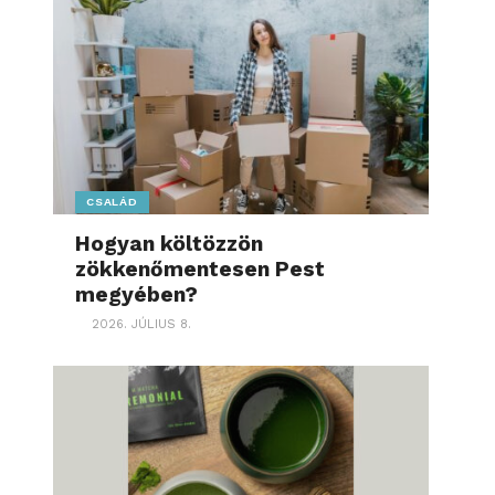
CSALÁD
Hogyan költözzön
zökkenőmentesen Pest
megyében?
2026. JÚLIUS 8.