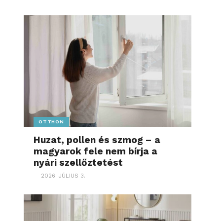
OTTHON
Huzat, pollen és szmog – a
magyarok fele nem bírja a
nyári szellőztetést
2026. JÚLIUS 3.