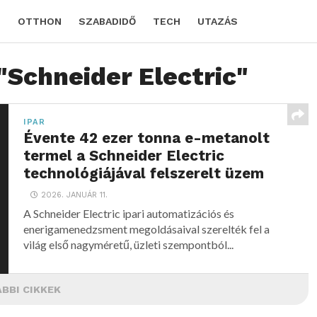
D
OTTHON
SZABADIDŐ
TECH
UTAZÁS
"Schneider Electric"
IPAR
Évente 42 ezer tonna e-metanolt
termel a Schneider Electric
technológiájával felszerelt üzem
2026. JANUÁR 11.
A Schneider Electric ipari automatizációs és
enerigamenedzsment megoldásaival szerelték fel a
világ első nagyméretű, üzleti szempontból...
BBI CIKKEK