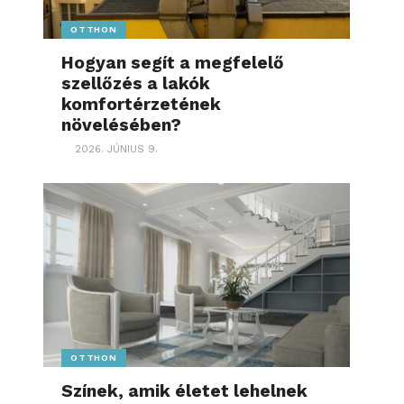
OTTHON
Hogyan segít a megfelelő
szellőzés a lakók
komfortérzetének
növelésében?
2026. JÚNIUS 9.
OTTHON
Színek, amik életet lehelnek