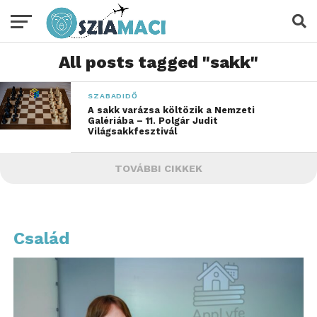
All posts tagged "sakk"
SZABADIDŐ
A sakk varázsa költözik a Nemzeti
Galériába – 11. Polgár Judit
Világsakkfesztivál
TOVÁBBI CIKKEK
Család