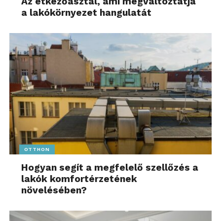
Az étkezőasztal, ami megváltoztatja
a lakókörnyezet hangulatát
OTTHON
Hogyan segít a megfelelő szellőzés a
lakók komfortérzetének
növelésében?