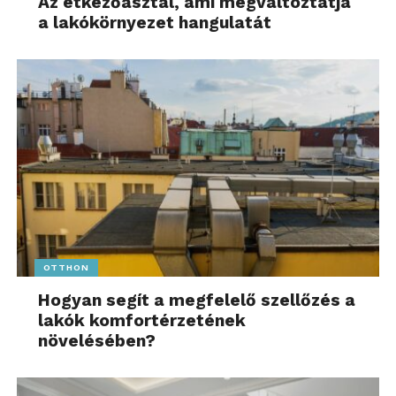
Az étkezőasztal, ami megváltoztatja
a lakókörnyezet hangulatát
OTTHON
Hogyan segít a megfelelő szellőzés a
lakók komfortérzetének
növelésében?