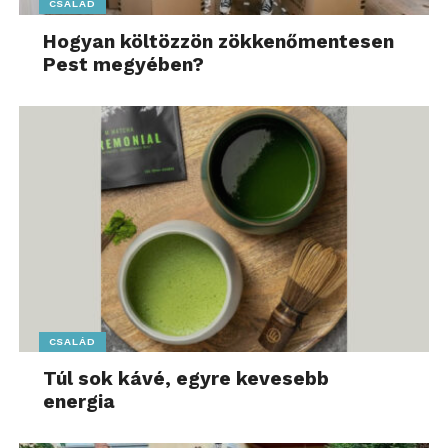
CSALÁD
Hogyan költözzön zökkenőmentesen
Pest megyében?
CSALÁD
Túl sok kávé, egyre kevesebb
energia