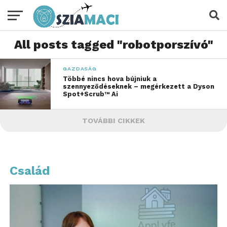
All posts tagged "robotporszívó"
GAZDASÁG
Többé nincs hova bújniuk a
szennyeződéseknek – megérkezett a Dyson
Spot+Scrub™ Ai
TOVÁBBI CIKKEK
Család