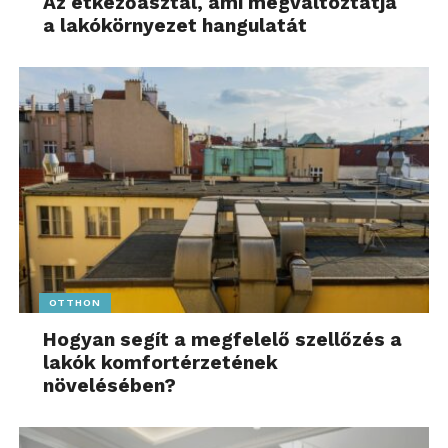
Az étkezőasztal, ami megváltoztatja
a lakókörnyezet hangulatát
OTTHON
Hogyan segít a megfelelő szellőzés a
lakók komfortérzetének
növelésében?