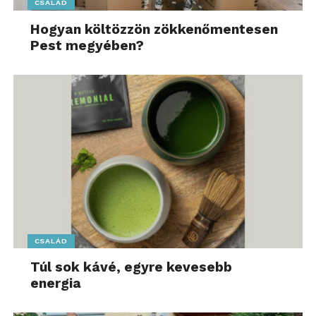
CSALÁD
Hogyan költözzön zökkenőmentesen
Pest megyében?
CSALÁD
Túl sok kávé, egyre kevesebb
energia