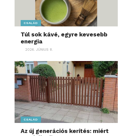
CSALÁD
Túl sok kávé, egyre kevesebb
energia
2026. JÚNIUS 8.
CSALÁD
Az új generációs kerítés: miért