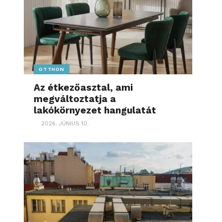
OTTHON
Az étkezőasztal, ami
megváltoztatja a
lakókörnyezet hangulatát
2026. JÚNIUS 10.