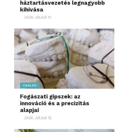
háztartásvezetés legnagyobb
kihívása
2026. JÚLIUS 17.
CSALÁD
Fogászati gipszek: az
innováció és a precizitás
alapjai
2026. JÚLIUS 12.