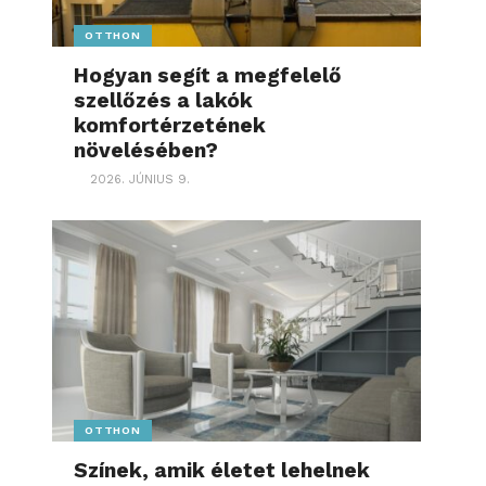
OTTHON
Hogyan segít a megfelelő
szellőzés a lakók
komfortérzetének
növelésében?
2026. JÚNIUS 9.
OTTHON
Színek, amik életet lehelnek