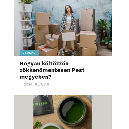
CSALÁD
Hogyan költözzön
zökkenőmentesen Pest
megyében?
2026. JÚLIUS 8.