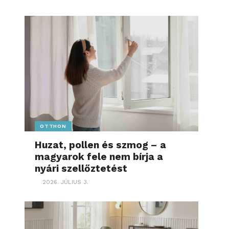
OTTHON
Huzat, pollen és szmog – a
magyarok fele nem bírja a
nyári szellőztetést
2026. JÚLIUS 3.