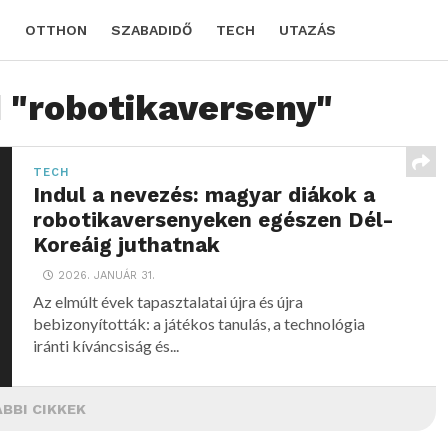
D
OTTHON
SZABADIDŐ
TECH
UTAZÁS
d "robotikaverseny"
TECH
Indul a nevezés: magyar diákok a
robotikaversenyeken egészen Dél-
Koreáig juthatnak
2026. JANUÁR 31.
Az elmúlt évek tapasztalatai újra és újra
bebizonyították: a játékos tanulás, a technológia
iránti kíváncsiság és...
BBI CIKKEK