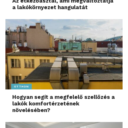
Az étkezőasztal, ami megváltoztatja
a lakókörnyezet hangulatát
OTTHON
Hogyan segít a megfelelő szellőzés a
lakók komfortérzetének
növelésében?