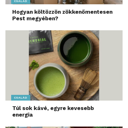
CSALÁD
Hogyan költözzön zökkenőmentesen
Pest megyében?
CSALÁD
Túl sok kávé, egyre kevesebb
energia