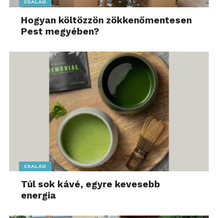
CSALÁD
Hogyan költözzön zökkenőmentesen
Pest megyében?
CSALÁD
Túl sok kávé, egyre kevesebb
energia