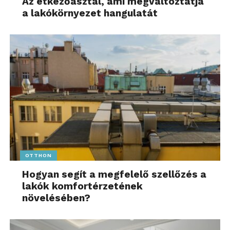
Az étkezőasztal, ami megváltoztatja
a lakókörnyezet hangulatát
OTTHON
Hogyan segít a megfelelő szellőzés a
lakók komfortérzetének
növelésében?