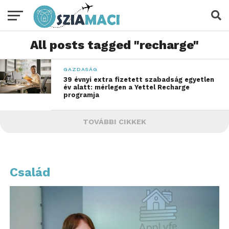
All posts tagged "recharge"
GAZDASÁG
39 évnyi extra fizetett szabadság egyetlen
év alatt: mérlegen a Yettel Recharge
programja
TOVÁBBI CIKKEK
Család