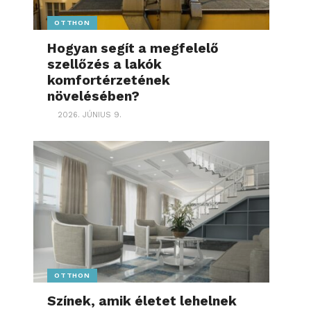
OTTHON
Hogyan segít a megfelelő
szellőzés a lakók
komfortérzetének
növelésében?
2026. JÚNIUS 9.
OTTHON
Színek, amik életet lehelnek