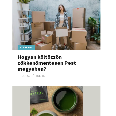
CSALÁD
Hogyan költözzön
zökkenőmentesen Pest
megyében?
2026. JÚLIUS 8.