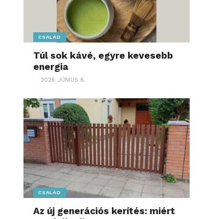
CSALÁD
Túl sok kávé, egyre kevesebb
energia
2026. JÚNIUS 8.
CSALÁD
Az új generációs kerítés: miért