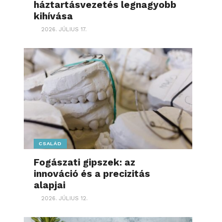
háztartásvezetés legnagyobb
kihívása
2026. JÚLIUS 17.
CSALÁD
Fogászati gipszek: az
innováció és a precizitás
alapjai
2026. JÚLIUS 12.