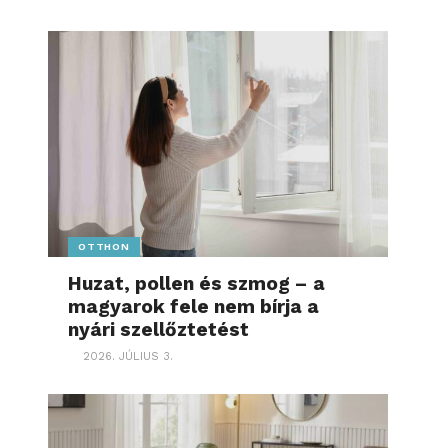
OTTHON
Huzat, pollen és szmog – a
magyarok fele nem bírja a
nyári szellőztetést
2026. JÚLIUS 3.