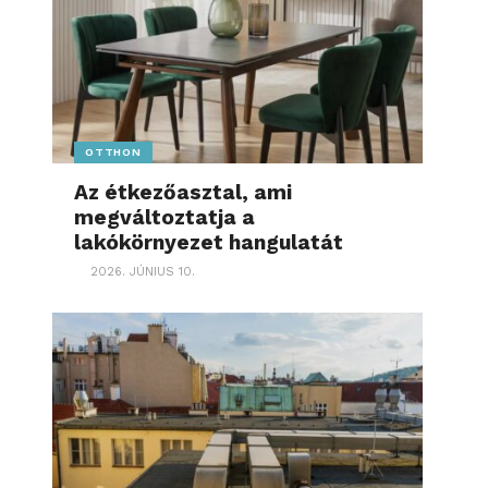
OTTHON
Az étkezőasztal, ami
megváltoztatja a
lakókörnyezet hangulatát
2026. JÚNIUS 10.