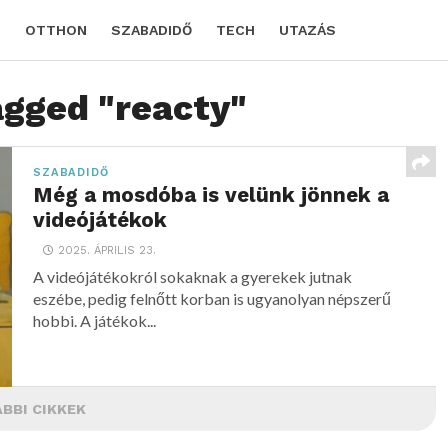
D
OTTHON
SZABADIDŐ
TECH
UTAZÁS
agged "reacty"
SZABADIDŐ
Még a mosdóba is velünk jönnek a
videójátékok
2025. ÁPRILIS 23.
A videójátékokról sokaknak a gyerekek jutnak
eszébe, pedig felnőtt korban is ugyanolyan népszerű
hobbi. A játékok...
BBI CIKKEK