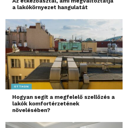
Az étkezőasztal, ami megváltoztatja
a lakókörnyezet hangulatát
OTTHON
Hogyan segít a megfelelő szellőzés a
lakók komfortérzetének
növelésében?