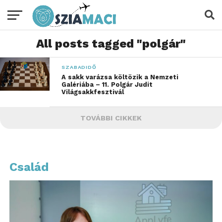
All posts tagged "polgár"
SZABADIDŐ
A sakk varázsa költözik a Nemzeti
Galériába – 11. Polgár Judit
Világsakkfesztivál
TOVÁBBI CIKKEK
Család