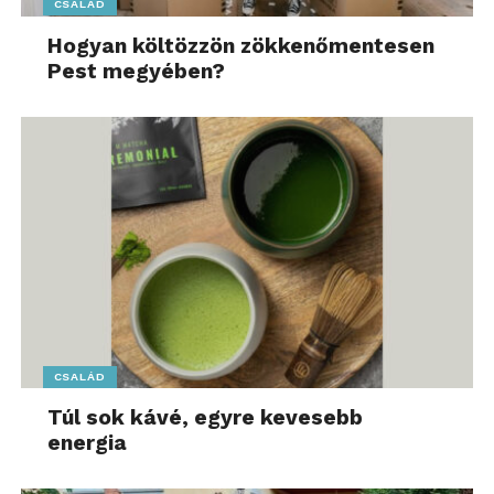
CSALÁD
Hogyan költözzön zökkenőmentesen
Pest megyében?
CSALÁD
Túl sok kávé, egyre kevesebb
energia