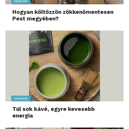
CSALÁD
Hogyan költözzön zökkenőmentesen
Pest megyében?
CSALÁD
Túl sok kávé, egyre kevesebb
energia