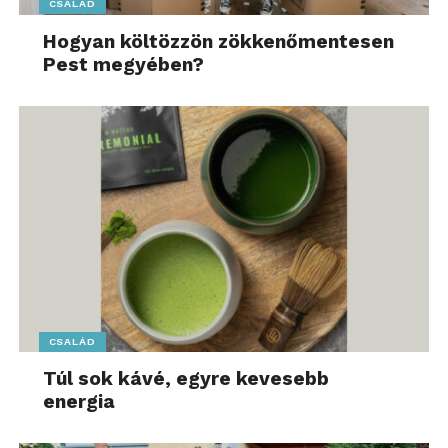
CSALÁD
Hogyan költözzön zökkenőmentesen
Pest megyében?
CSALÁD
Túl sok kávé, egyre kevesebb
energia