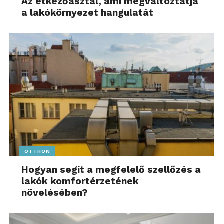
Az étkezőasztal, ami megváltoztatja
a lakókörnyezet hangulatát
OTTHON
Hogyan segít a megfelelő szellőzés a
lakók komfortérzetének
növelésében?