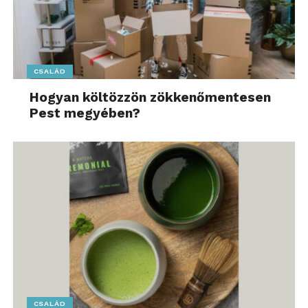
CSALÁD
Hogyan költözzön zökkenőmentesen
Pest megyében?
CSALÁD