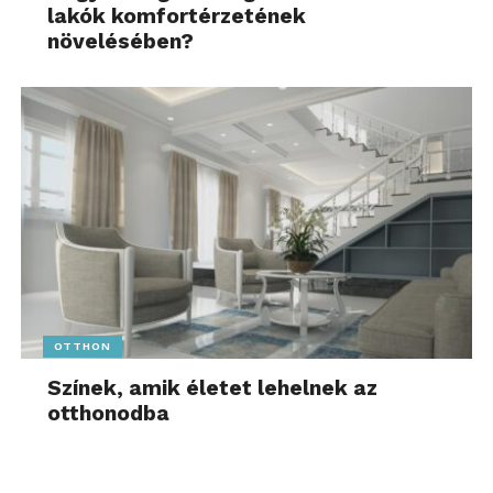
lakók komfortérzetének
növelésében?
OTTHON
Színek, amik életet lehelnek az
otthonodba