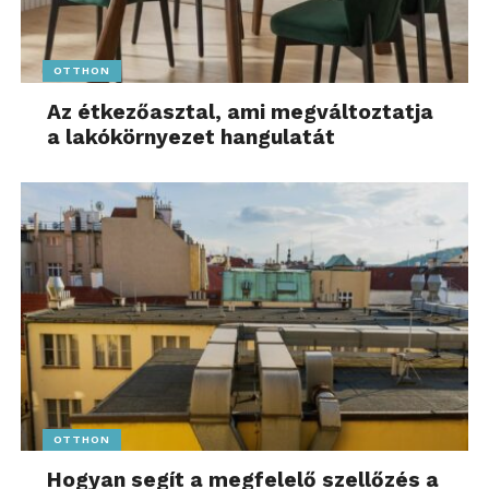
OTTHON
Az étkezőasztal, ami megváltoztatja
a lakókörnyezet hangulatát
OTTHON
Hogyan segít a megfelelő szellőzés a