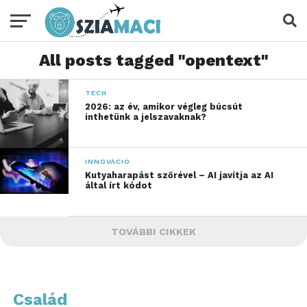
All posts tagged "opentext"
TECH
2026: az év, amikor végleg búcsút
inthetünk a jelszavaknak?
INNOVÁCIÓ
Kutyaharapást szőrével – AI javítja az AI
által írt kódot
TOVÁBBI CIKKEK
Család