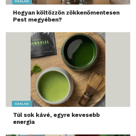
CSALÁD
Hogyan költözzön zökkenőmentesen
Pest megyében?
CSALÁD
Túl sok kávé, egyre kevesebb
energia