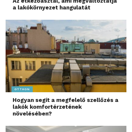
Az étkezőasztal, ami megváltoztatja
a lakókörnyezet hangulatát
OTTHON
Hogyan segít a megfelelő szellőzés a
lakók komfortérzetének
növelésében?