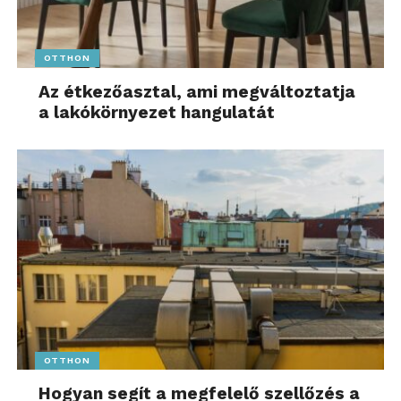
OTTHON
Az étkezőasztal, ami megváltoztatja
a lakókörnyezet hangulatát
OTTHON
Hogyan segít a megfelelő szellőzés a