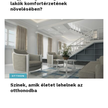
lakók komfortérzetének
növelésében?
OTTHON
Színek, amik életet lehelnek az
otthonodba