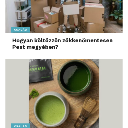
CSALÁD
Hogyan költözzön zökkenőmentesen
Pest megyében?
CSALÁD