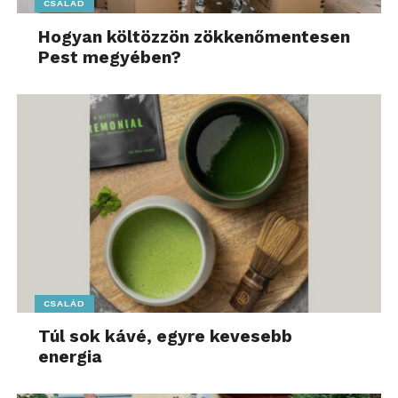
CSALÁD
Hogyan költözzön zökkenőmentesen
Pest megyében?
CSALÁD
Túl sok kávé, egyre kevesebb
energia