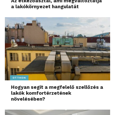
Az étkezőasztal, ami megváltoztatja
a lakókörnyezet hangulatát
OTTHON
Hogyan segít a megfelelő szellőzés a
lakók komfortérzetének
növelésében?