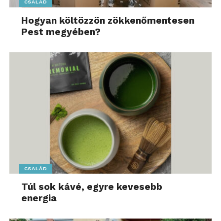
CSALÁD
Hogyan költözzön zökkenőmentesen
Pest megyében?
CSALÁD
Túl sok kávé, egyre kevesebb
energia