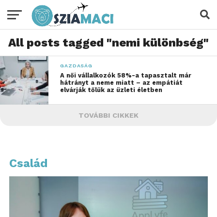
All posts tagged "nemi különbség"
GAZDASÁG
A női vállalkozók 58%-a tapasztalt már
hátrányt a neme miatt – az empátiát
elvárják tőlük az üzleti életben
TOVÁBBI CIKKEK
Család