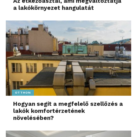
Az étkezőasztal, ami megváltoztatja
a lakókörnyezet hangulatát
OTTHON
Hogyan segít a megfelelő szellőzés a
lakók komfortérzetének
növelésében?