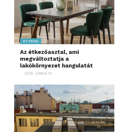
OTTHON
Az étkezőasztal, ami
megváltoztatja a
lakókörnyezet hangulatát
2026. JÚNIUS 10.