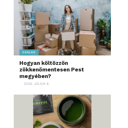
CSALÁD
Hogyan költözzön
zökkenőmentesen Pest
megyében?
2026. JÚLIUS 8.