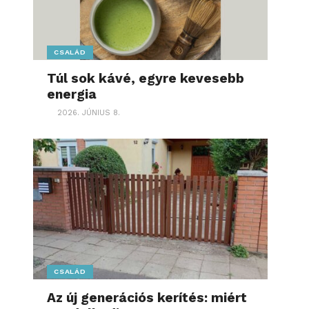
CSALÁD
Túl sok kávé, egyre kevesebb
energia
2026. JÚNIUS 8.
CSALÁD
Az új generációs kerítés: miért