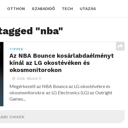
D
OTTHON
SZABADIDŐ
TECH
UTAZÁS
 tagged "nba"
TIPPEK
Az NBA Bounce kosárlabdaélményt
kínál az LG okostévéken és
okosmonitorokon
2026. MÁJUS 11.
Megérkezett az NBA Bounce az LG okostévékre és
okosmonitorokra: az LG Electronics (LG) az Outright
Games...
BBI CIKKEK