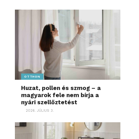
OTTHON
Huzat, pollen és szmog – a
magyarok fele nem bírja a
nyári szellőztetést
2026. JÚLIUS 3.