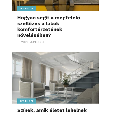
OTTHON
Hogyan segít a megfelelő
szellőzés a lakók
komfortérzetének
növelésében?
2026. JÚNIUS 9.
OTTHON
Színek, amik életet lehelnek