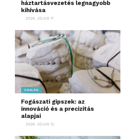
háztartásvezetés legnagyobb
kihívása
2026. JÚLIUS 17.
CSALÁD
Fogászati gipszek: az
innováció és a precizitás
alapjai
2026. JÚLIUS 12.