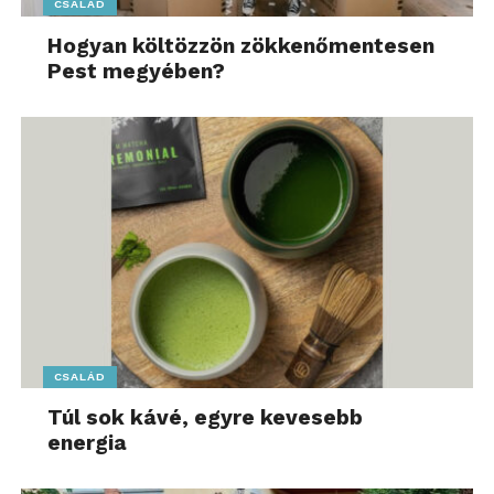
CSALÁD
Hogyan költözzön zökkenőmentesen
Pest megyében?
CSALÁD
Túl sok kávé, egyre kevesebb
energia