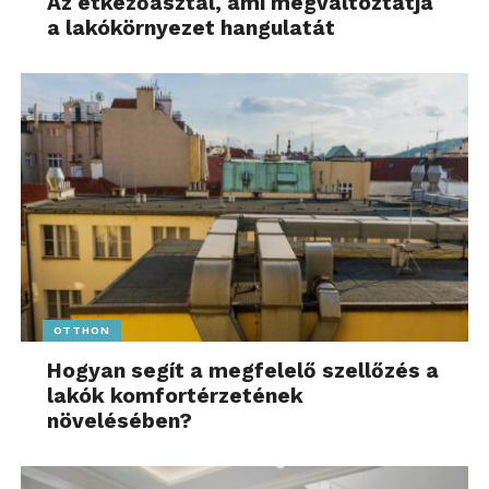
Az étkezőasztal, ami megváltoztatja
a lakókörnyezet hangulatát
OTTHON
Hogyan segít a megfelelő szellőzés a
lakók komfortérzetének
növelésében?