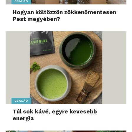
CSALÁD
Hogyan költözzön zökkenőmentesen
Pest megyében?
CSALÁD
Túl sok kávé, egyre kevesebb
energia