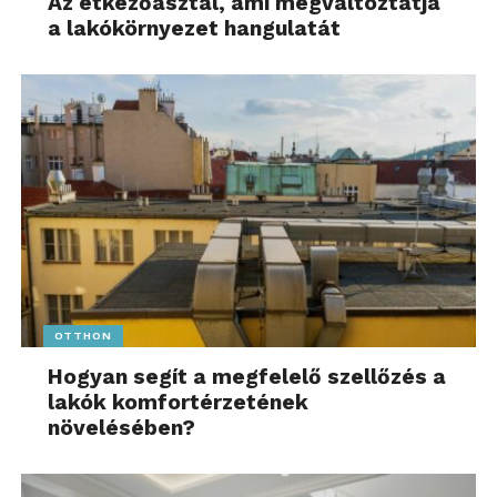
Az étkezőasztal, ami megváltoztatja
a lakókörnyezet hangulatát
OTTHON
Hogyan segít a megfelelő szellőzés a
lakók komfortérzetének
növelésében?