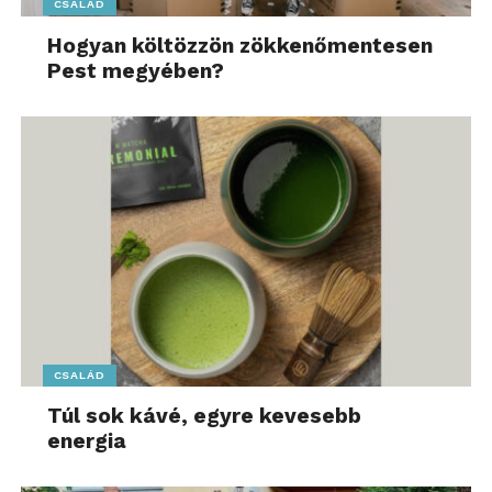
CSALÁD
Hogyan költözzön zökkenőmentesen
Pest megyében?
CSALÁD
Túl sok kávé, egyre kevesebb
energia