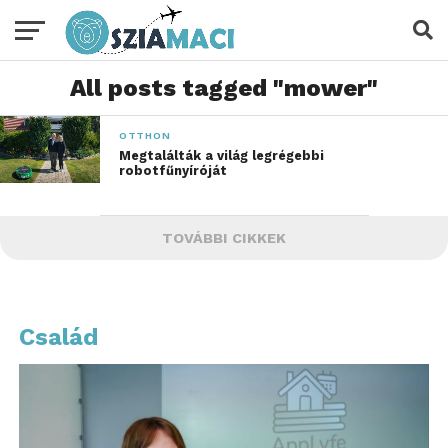
All posts tagged "mower"
OTTHON
Megtalálták a világ legrégebbi
robotfűnyíróját
TOVÁBBI CIKKEK
Család