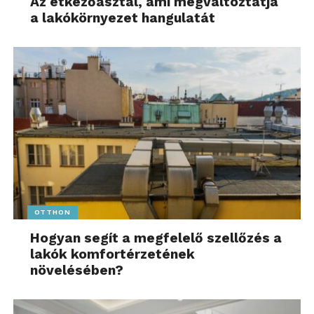
Az étkezőasztal, ami megváltoztatja
a lakókörnyezet hangulatát
OTTHON
Hogyan segít a megfelelő szellőzés a
lakók komfortérzetének
növelésében?