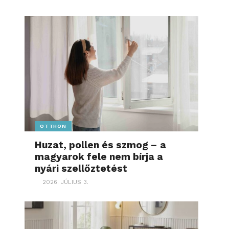
OTTHON
Huzat, pollen és szmog – a
magyarok fele nem bírja a
nyári szellőztetést
2026. JÚLIUS 3.