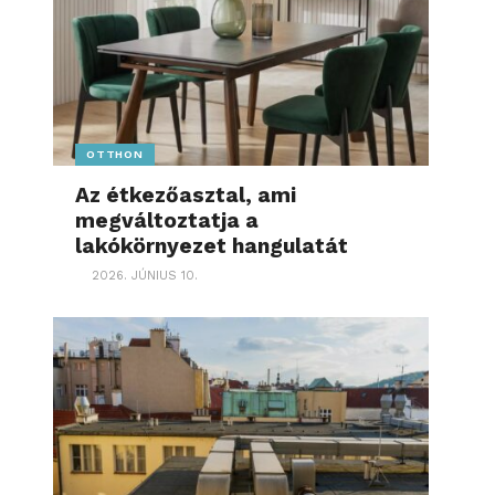
OTTHON
Az étkezőasztal, ami
megváltoztatja a
lakókörnyezet hangulatát
2026. JÚNIUS 10.