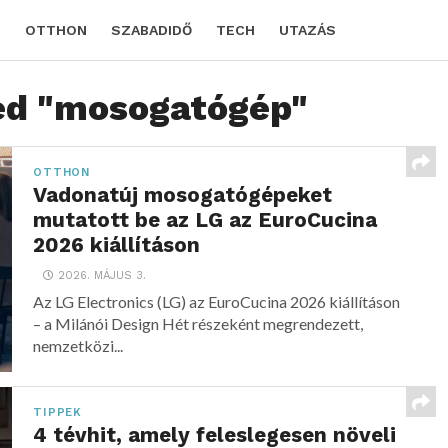
D
OTTHON
SZABADIDŐ
TECH
UTAZÁS
ged "mosogatógép"
OTTHON
Vadonatúj mosogatógépeket
mutatott be az LG az EuroCucina
2026 kiállításon
2026. MÁJUS 3.
Az LG Electronics (LG) az EuroCucina 2026 kiállításon
– a Milánói Design Hét részeként megrendezett,
nemzetközi...
TIPPEK
4 tévhit, amely feleslegesen növeli