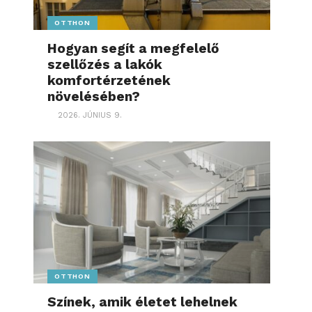
OTTHON
Hogyan segít a megfelelő
szellőzés a lakók
komfortérzetének
növelésében?
2026. JÚNIUS 9.
OTTHON
Színek, amik életet lehelnek