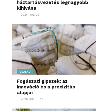
háztartásvezetés legnagyobb
kihívása
2026. JÚLIUS 17.
CSALÁD
Fogászati gipszek: az
innováció és a precizitás
alapjai
2026. JÚLIUS 12.