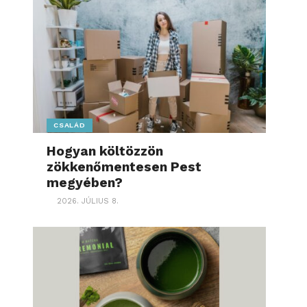
CSALÁD
Hogyan költözzön
zökkenőmentesen Pest
megyében?
2026. JÚLIUS 8.