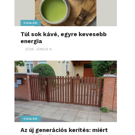
CSALÁD
Túl sok kávé, egyre kevesebb
energia
2026. JÚNIUS 8.
CSALÁD
Az új generációs kerítés: miért