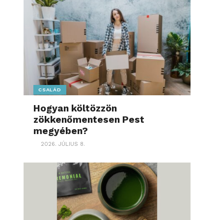
CSALÁD
Hogyan költözzön
zökkenőmentesen Pest
megyében?
2026. JÚLIUS 8.