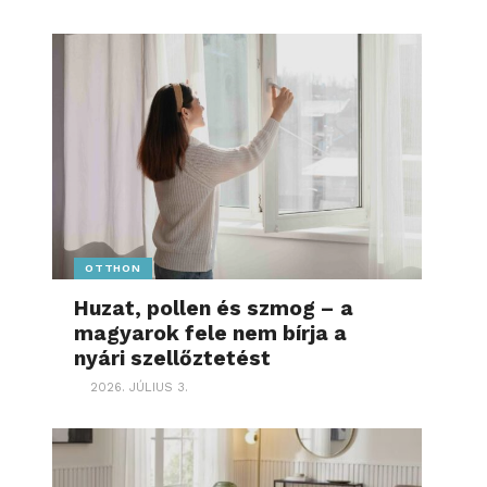
OTTHON
Huzat, pollen és szmog – a
magyarok fele nem bírja a
nyári szellőztetést
2026. JÚLIUS 3.