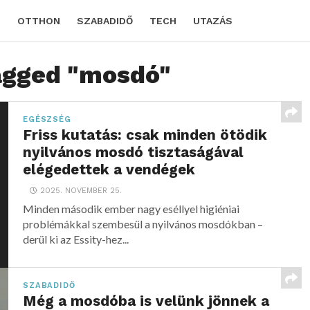
D
OTTHON
SZABADIDŐ
TECH
UTAZÁS
tagged "mosdó"
EGÉSZSÉG
Friss kutatás: csak minden ötödik
nyilvános mosdó tisztaságával
elégedettek a vendégek
2025. NOVEMBER 25.
Minden második ember nagy eséllyel higiéniai
problémákkal szembesül a nyilvános mosdókban –
derül ki az Essity-hez...
SZABADIDŐ
Még a mosdóba is velünk jönnek a