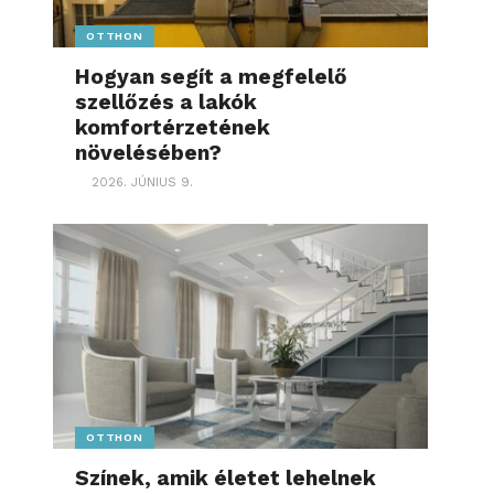
OTTHON
Hogyan segít a megfelelő
szellőzés a lakók
komfortérzetének
növelésében?
2026. JÚNIUS 9.
OTTHON
Színek, amik életet lehelnek