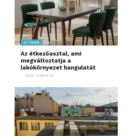
OTTHON
Az étkezőasztal, ami
megváltoztatja a
lakókörnyezet hangulatát
2026. JÚNIUS 10.