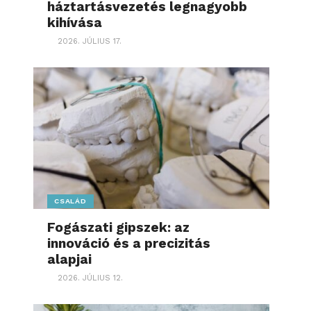
háztartásvezetés legnagyobb
kihívása
2026. JÚLIUS 17.
CSALÁD
Fogászati gipszek: az
innováció és a precizitás
alapjai
2026. JÚLIUS 12.