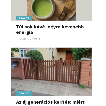
CSALÁD
Túl sok kávé, egyre kevesebb
energia
2026. JÚNIUS 8.
CSALÁD
Az új generációs kerítés: miért