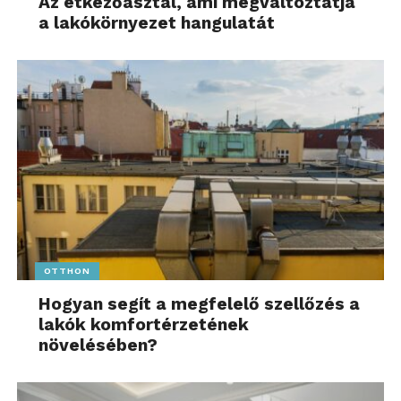
Az étkezőasztal, ami megváltoztatja
a lakókörnyezet hangulatát
OTTHON
Hogyan segít a megfelelő szellőzés a
lakók komfortérzetének
növelésében?