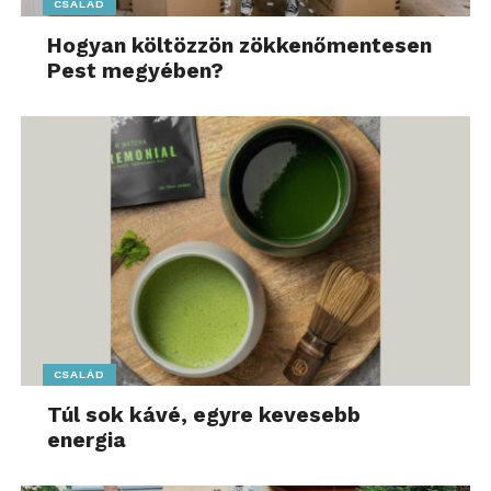
CSALÁD
Hogyan költözzön zökkenőmentesen
Pest megyében?
CSALÁD
Túl sok kávé, egyre kevesebb
energia