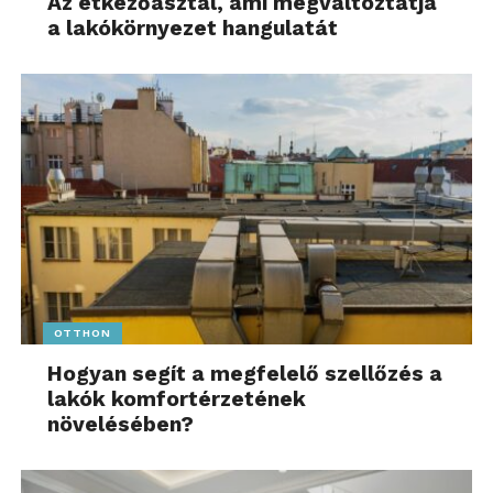
Az étkezőasztal, ami megváltoztatja
a lakókörnyezet hangulatát
OTTHON
Hogyan segít a megfelelő szellőzés a
lakók komfortérzetének
növelésében?