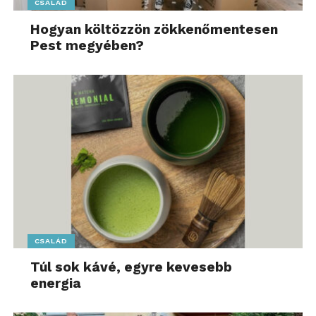
CSALÁD
Hogyan költözzön zökkenőmentesen
Pest megyében?
CSALÁD
Túl sok kávé, egyre kevesebb
energia