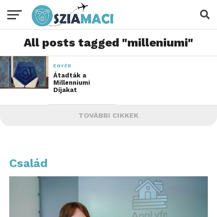
All posts tagged "milleniumi"
EGYÉB
Átadták a
Millenniumi
Díjakat
TOVÁBBI CIKKEK
Család