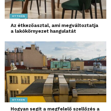
OTTHON
Az étkezőasztal, ami megváltoztatja
a lakókörnyezet hangulatát
OTTHON
Hogyan segít a megfelelő szellőzés a