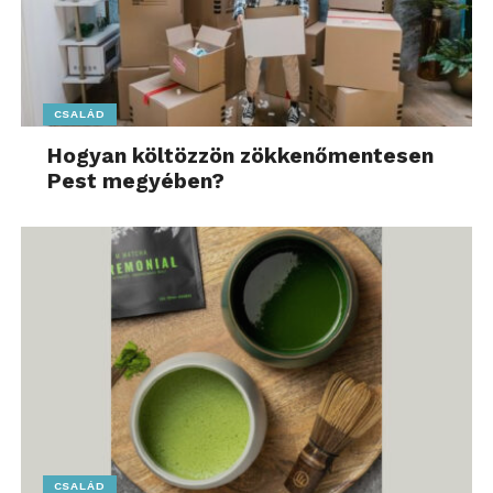
CSALÁD
Hogyan költözzön zökkenőmentesen
Pest megyében?
CSALÁD