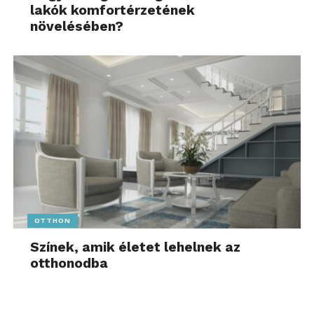
lakók komfortérzetének
növelésében?
OTTHON
Színek, amik életet lehelnek az
otthonodba