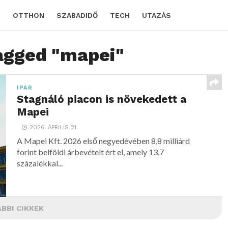
D
OTTHON
SZABADIDŐ
TECH
UTAZÁS
tagged "mapei"
IPAR
Stagnáló piacon is növekedett a
Mapei
2026. ÁPRILIS 21.
A Mapei Kft. 2026 első negyedévében 8,8 milliárd
forint belföldi árbevételt ért el, amely 13,7
százalékkal...
BBI CIKKEK