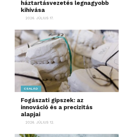
háztartásvezetés legnagyobb
kihívása
2026. JÚLIUS 17.
CSALÁD
Fogászati gipszek: az
innováció és a precizitás
alapjai
2026. JÚLIUS 12.