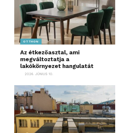
OTTHON
Az étkezőasztal, ami
megváltoztatja a
lakókörnyezet hangulatát
2026. JÚNIUS 10.