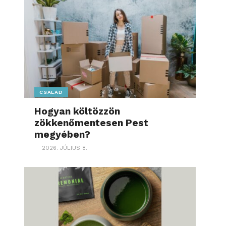
CSALÁD
Hogyan költözzön
zökkenőmentesen Pest
megyében?
2026. JÚLIUS 8.