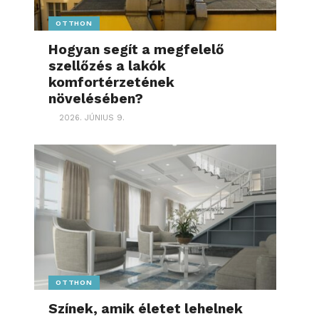
OTTHON
Hogyan segít a megfelelő
szellőzés a lakók
komfortérzetének
növelésében?
2026. JÚNIUS 9.
OTTHON
Színek, amik életet lehelnek