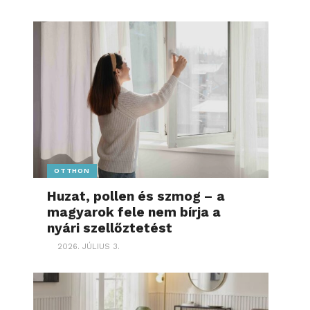
OTTHON
Huzat, pollen és szmog – a
magyarok fele nem bírja a
nyári szellőztetést
2026. JÚLIUS 3.