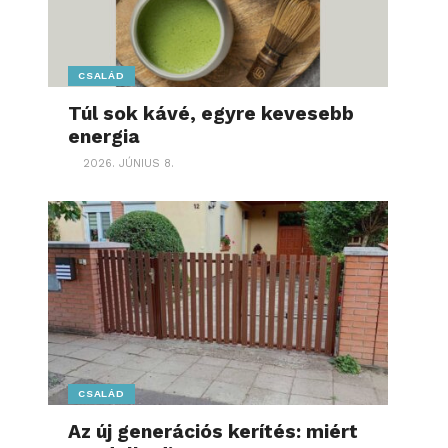
CSALÁD
Túl sok kávé, egyre kevesebb
energia
2026. JÚNIUS 8.
CSALÁD
Az új generációs kerítés: miért