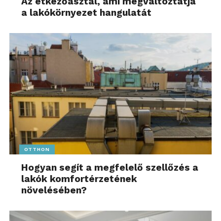
Az étkezőasztal, ami megváltoztatja
a lakókörnyezet hangulatát
OTTHON
Hogyan segít a megfelelő szellőzés a
lakók komfortérzetének
növelésében?