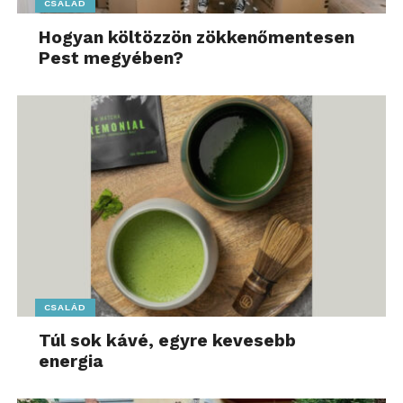
CSALÁD
Hogyan költözzön zökkenőmentesen
Pest megyében?
CSALÁD
Túl sok kávé, egyre kevesebb
energia