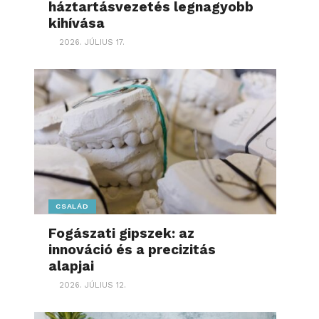
háztartásvezetés legnagyobb
kihívása
2026. JÚLIUS 17.
CSALÁD
Fogászati gipszek: az
innováció és a precizitás
alapjai
2026. JÚLIUS 12.