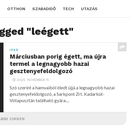
D
OTTHON
SZABADIDŐ
TECH
UTAZÁS
agged "leégett"
IPAR
Márciusban porig égett, ma újra
termel a legnagyobb hazai
gesztenyefeldolgozó
2025. NOVEMBER 11.
Szó szerint a hamvaiból éledt újjá a legnagyobb hazai
gesztenyefeldolgozó, a Sarkpont Zrt. Kadarkút-
Vótapusztán található gyára....
BBI CIKKEK