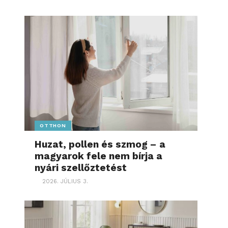
OTTHON
Huzat, pollen és szmog – a
magyarok fele nem bírja a
nyári szellőztetést
2026. JÚLIUS 3.