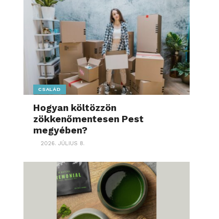
CSALÁD
Hogyan költözzön
zökkenőmentesen Pest
megyében?
2026. JÚLIUS 8.