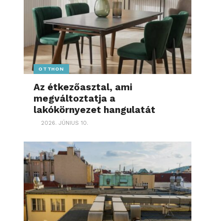
OTTHON
Az étkezőasztal, ami
megváltoztatja a
lakókörnyezet hangulatát
2026. JÚNIUS 10.