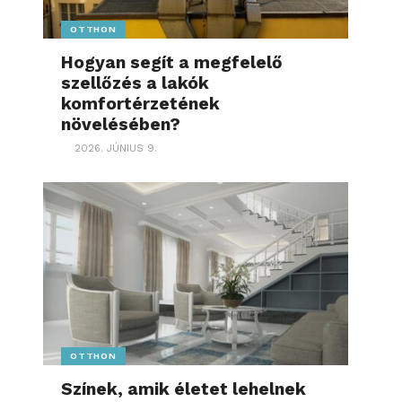
OTTHON
Hogyan segít a megfelelő
szellőzés a lakók
komfortérzetének
növelésében?
2026. JÚNIUS 9.
OTTHON
Színek, amik életet lehelnek