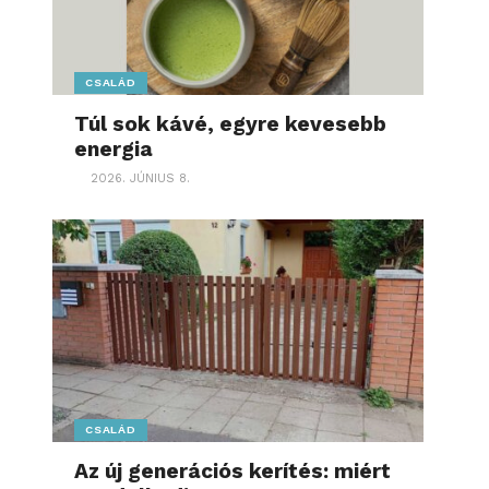
CSALÁD
Túl sok kávé, egyre kevesebb
energia
2026. JÚNIUS 8.
CSALÁD
Az új generációs kerítés: miért