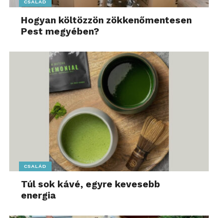
CSALÁD
Hogyan költözzön zökkenőmentesen
Pest megyében?
CSALÁD
Túl sok kávé, egyre kevesebb
energia