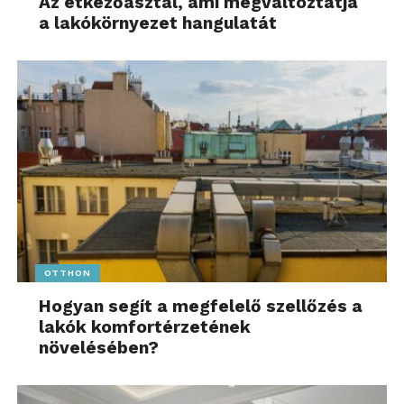
Az étkezőasztal, ami megváltoztatja
a lakókörnyezet hangulatát
OTTHON
Hogyan segít a megfelelő szellőzés a
lakók komfortérzetének
növelésében?