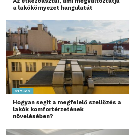
Az étkezőasztal, ami megváltoztatja
a lakókörnyezet hangulatát
OTTHON
Hogyan segít a megfelelő szellőzés a
lakók komfortérzetének
növelésében?