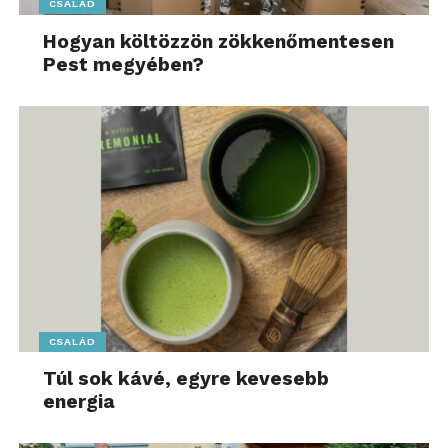
CSALÁD
Hogyan költözzön zökkenőmentesen
Pest megyében?
CSALÁD
Túl sok kávé, egyre kevesebb
energia