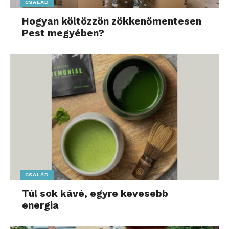
CSALÁD
Hogyan költözzön zökkenőmentesen
Pest megyében?
CSALÁD
Túl sok kávé, egyre kevesebb
energia