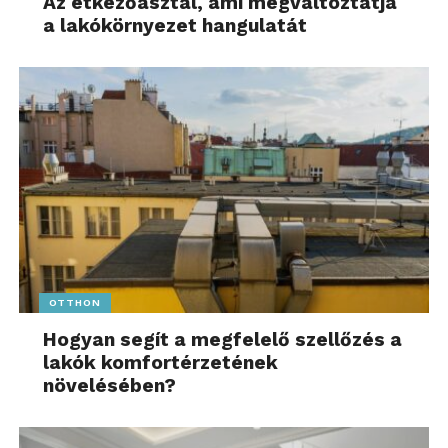
Az étkezőasztal, ami megváltoztatja
a lakókörnyezet hangulatát
OTTHON
Hogyan segít a megfelelő szellőzés a
lakók komfortérzetének
növelésében?