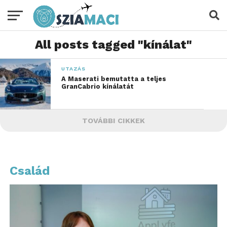
All posts tagged "kínálat"
UTAZÁS
A Maserati bemutatta a teljes
GranCabrio kínálatát
TOVÁBBI CIKKEK
Család