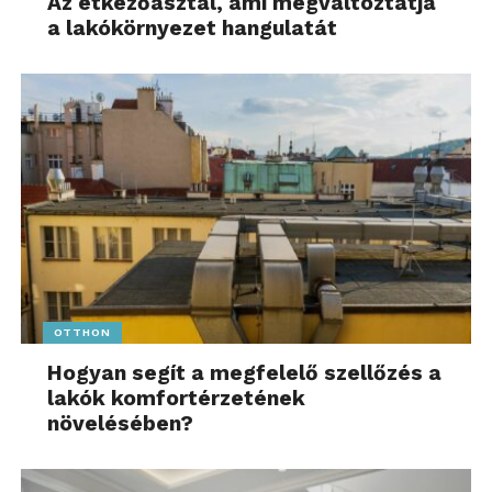
Az étkezőasztal, ami megváltoztatja
a lakókörnyezet hangulatát
OTTHON
Hogyan segít a megfelelő szellőzés a
lakók komfortérzetének
növelésében?