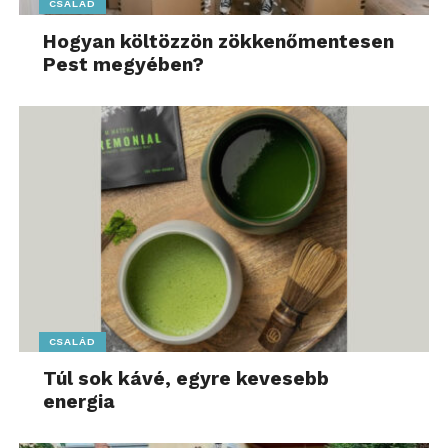
CSALÁD
Hogyan költözzön zökkenőmentesen
Pest megyében?
CSALÁD
Túl sok kávé, egyre kevesebb
energia