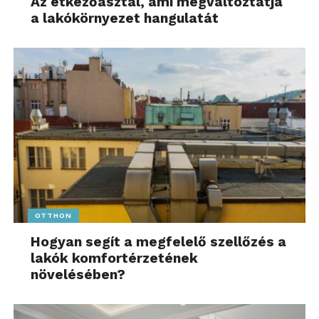
Az étkezőasztal, ami megváltoztatja
a lakókörnyezet hangulatát
OTTHON
Hogyan segít a megfelelő szellőzés a
lakók komfortérzetének
növelésében?