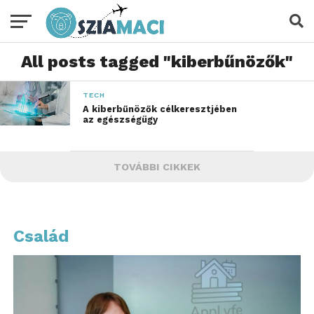
All posts tagged "kiberbűnözők"
TECH
A kiberbűnözők célkeresztjében
az egészségügy
TOVÁBBI CIKKEK
Család