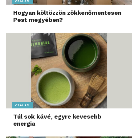
CSALÁD
Hogyan költözzön zökkenőmentesen
Pest megyében?
CSALÁD
Túl sok kávé, egyre kevesebb
energia