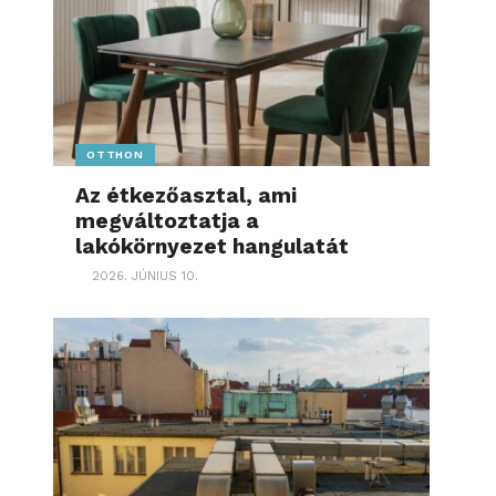
OTTHON
Az étkezőasztal, ami
megváltoztatja a
lakókörnyezet hangulatát
2026. JÚNIUS 10.