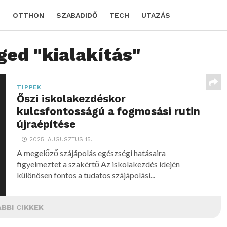
D
OTTHON
SZABADIDŐ
TECH
UTAZÁS
ged "kialakítás"
TIPPEK
Őszi iskolakezdéskor
kulcsfontosságú a fogmosási rutin
újraépítése
2025. AUGUSZTUS 15.
A megelőző szájápolás egészségi hatásaira
figyelmeztet a szakértő Az iskolakezdés idején
különösen fontos a tudatos szájápolási...
BBI CIKKEK