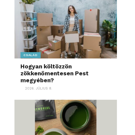
CSALÁD
Hogyan költözzön
zökkenőmentesen Pest
megyében?
2026. JÚLIUS 8.