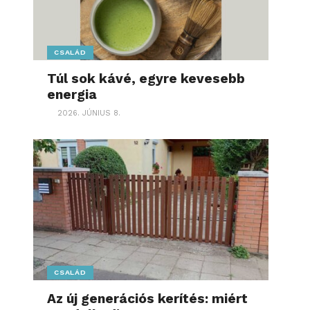
CSALÁD
Túl sok kávé, egyre kevesebb
energia
2026. JÚNIUS 8.
CSALÁD
Az új generációs kerítés: miért