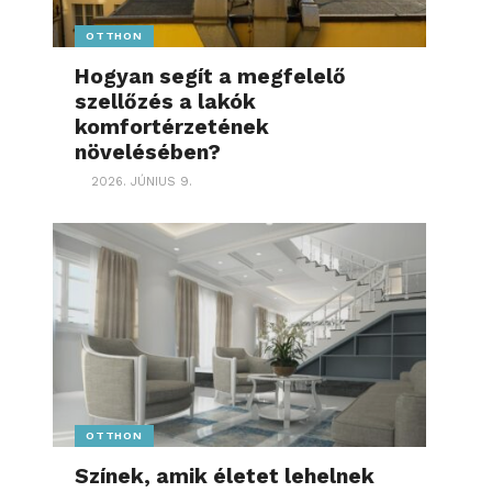
OTTHON
Hogyan segít a megfelelő
szellőzés a lakók
komfortérzetének
növelésében?
2026. JÚNIUS 9.
OTTHON
Színek, amik életet lehelnek