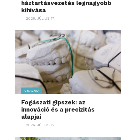
háztartásvezetés legnagyobb
kihívása
2026. JÚLIUS 17.
CSALÁD
Fogászati gipszek: az
innováció és a precizitás
alapjai
2026. JÚLIUS 12.