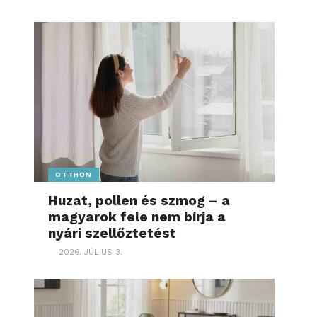
OTTHON
Huzat, pollen és szmog – a
magyarok fele nem bírja a
nyári szellőztetést
2026. JÚLIUS 3.