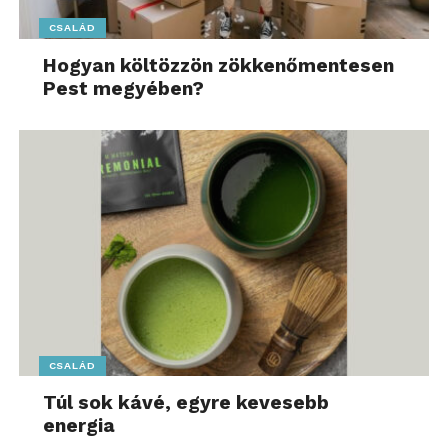
CSALÁD
Hogyan költözzön zökkenőmentesen
Pest megyében?
CSALÁD
Túl sok kávé, egyre kevesebb
energia