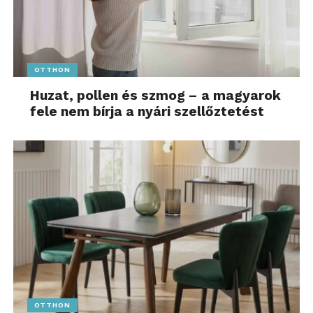
OTTHON
Huzat, pollen és szmog – a magyarok
fele nem bírja a nyári szellőztetést
OTTHON