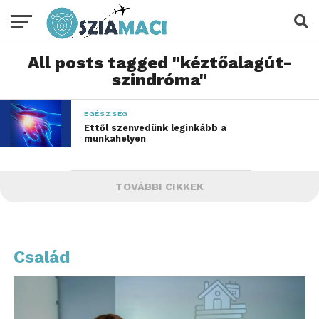
All posts tagged "kéztőalagút-
szindróma"
EGÉSZSÉG
Ettől szenvedünk leginkább a
munkahelyen
TOVÁBBI CIKKEK
Család