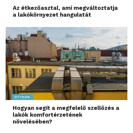
Az étkezőasztal, ami megváltoztatja
a lakókörnyezet hangulatát
OTTHON
Hogyan segít a megfelelő szellőzés a
lakók komfortérzetének
növelésében?