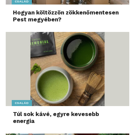
CSALÁD
Hogyan költözzön zökkenőmentesen
Pest megyében?
CSALÁD
Túl sok kávé, egyre kevesebb
energia