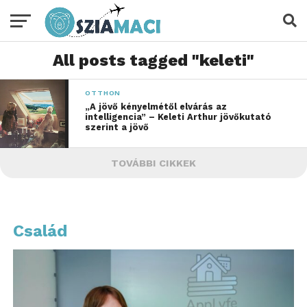
All posts tagged "keleti"
OTTHON
„A jövő kényelmétől elvárás az
intelligencia” – Keleti Arthur jövőkutató
szerint a jövő
TOVÁBBI CIKKEK
Család