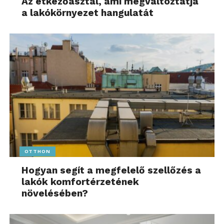
Az étkezőasztal, ami megváltoztatja
a lakókörnyezet hangulatát
OTTHON
Hogyan segít a megfelelő szellőzés a
lakók komfortérzetének
növelésében?