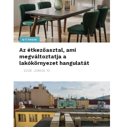
OTTHON
Az étkezőasztal, ami
megváltoztatja a
lakókörnyezet hangulatát
2026. JÚNIUS 10.