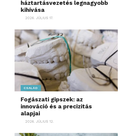
háztartásvezetés legnagyobb
kihívása
2026. JÚLIUS 17.
CSALÁD
Fogászati gipszek: az
innováció és a precizitás
alapjai
2026. JÚLIUS 12.