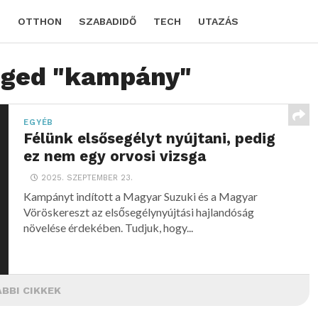
D
OTTHON
SZABADIDŐ
TECH
UTAZÁS
agged "kampány"
EGYÉB
Félünk elsősegélyt nyújtani, pedig
ez nem egy orvosi vizsga
2025. SZEPTEMBER 23.
Kampányt indított a Magyar Suzuki és a Magyar
Vöröskereszt az elsősegélynyújtási hajlandóság
növelése érdekében. Tudjuk, hogy...
BBI CIKKEK