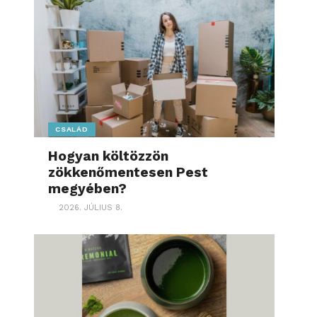
CSALÁD
Hogyan költözzön
zökkenőmentesen Pest
megyében?
2026. JÚLIUS 8.