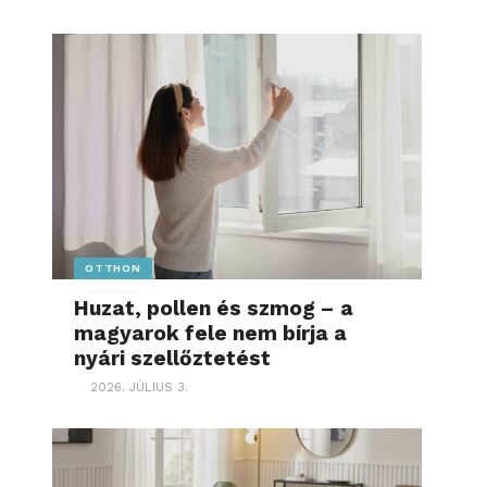
OTTHON
Huzat, pollen és szmog – a
magyarok fele nem bírja a
nyári szellőztetést
2026. JÚLIUS 3.