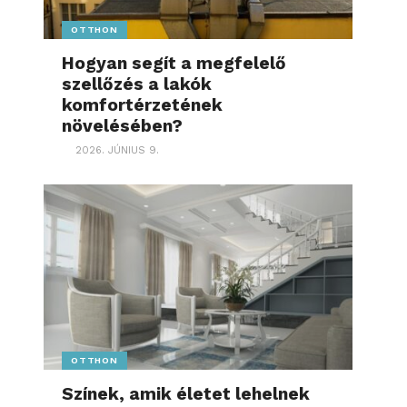
OTTHON
Hogyan segít a megfelelő
szellőzés a lakók
komfortérzetének
növelésében?
2026. JÚNIUS 9.
OTTHON
Színek, amik életet lehelnek