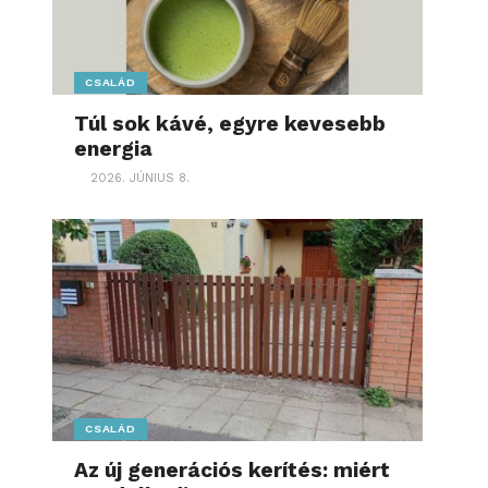
CSALÁD
Túl sok kávé, egyre kevesebb
energia
2026. JÚNIUS 8.
CSALÁD
Az új generációs kerítés: miért