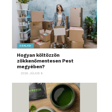
CSALÁD
Hogyan költözzön
zökkenőmentesen Pest
megyében?
2026. JÚLIUS 8.