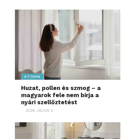
OTTHON
Huzat, pollen és szmog – a
magyarok fele nem bírja a
nyári szellőztetést
2026. JÚLIUS 3.