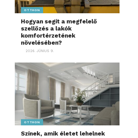
OTTHON
Hogyan segít a megfelelő
szellőzés a lakók
komfortérzetének
növelésében?
2026. JÚNIUS 9.
OTTHON
Színek, amik életet lehelnek