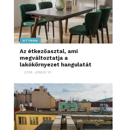
OTTHON
Az étkezőasztal, ami
megváltoztatja a
lakókörnyezet hangulatát
2026. JÚNIUS 10.