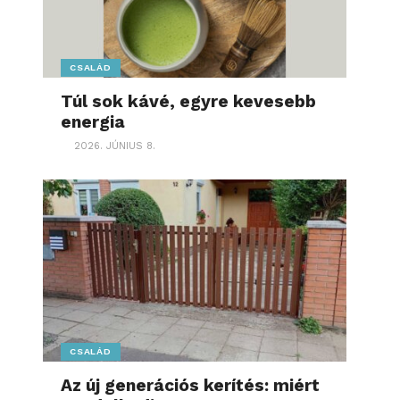
CSALÁD
Túl sok kávé, egyre kevesebb
energia
2026. JÚNIUS 8.
CSALÁD
Az új generációs kerítés: miért