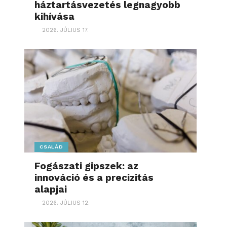
háztartásvezetés legnagyobb
kihívása
2026. JÚLIUS 17.
CSALÁD
Fogászati gipszek: az
innováció és a precizitás
alapjai
2026. JÚLIUS 12.