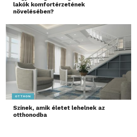
lakók komfortérzetének
növelésében?
OTTHON
Színek, amik életet lehelnek az
otthonodba