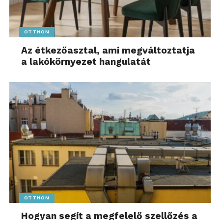
OTTHON
Az étkezőasztal, ami megváltoztatja
a lakókörnyezet hangulatát
OTTHON
Hogyan segít a megfelelő szellőzés a