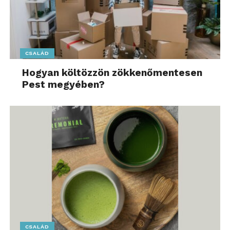
CSALÁD
Hogyan költözzön zökkenőmentesen
Pest megyében?
CSALÁD