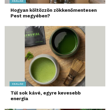
CSALÁD
Hogyan költözzön zökkenőmentesen
Pest megyében?
CSALÁD
Túl sok kávé, egyre kevesebb
energia