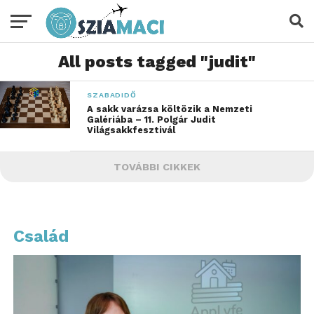
All posts tagged "judit"
SZABADIDŐ
A sakk varázsa költözik a Nemzeti
Galériába – 11. Polgár Judit
Világsakkfesztivál
TOVÁBBI CIKKEK
Család