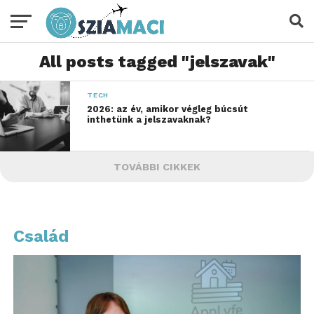
All posts tagged "jelszavak"
TECH
2026: az év, amikor végleg búcsút
inthetünk a jelszavaknak?
TOVÁBBI CIKKEK
Család