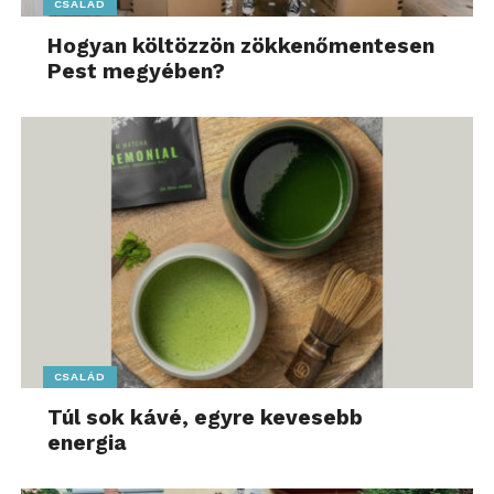
CSALÁD
Hogyan költözzön zökkenőmentesen
Pest megyében?
CSALÁD
Túl sok kávé, egyre kevesebb
energia