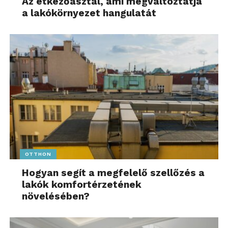
Az étkezőasztal, ami megváltoztatja
a lakókörnyezet hangulatát
OTTHON
Hogyan segít a megfelelő szellőzés a
lakók komfortérzetének
növelésében?