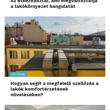
Az étkezőasztal, ami megváltoztatja
a lakókörnyezet hangulatát
OTTHON
Hogyan segít a megfelelő szellőzés a
lakók komfortérzetének
növelésében?