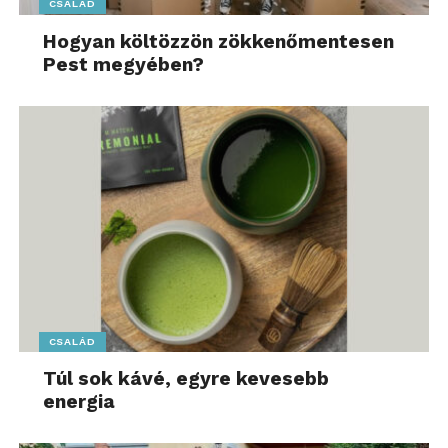
CSALÁD
Hogyan költözzön zökkenőmentesen
Pest megyében?
CSALÁD
Túl sok kávé, egyre kevesebb
energia