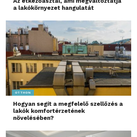
Az étkezőasztal, ami megváltoztatja
a lakókörnyezet hangulatát
OTTHON
Hogyan segít a megfelelő szellőzés a
lakók komfortérzetének
növelésében?