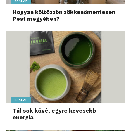
CSALÁD
Hogyan költözzön zökkenőmentesen
Pest megyében?
CSALÁD
Túl sok kávé, egyre kevesebb
energia