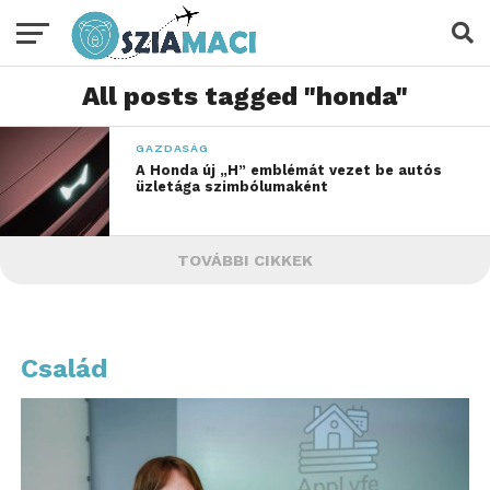
All posts tagged "honda"
GAZDASÁG
A Honda új „H” emblémát vezet be autós
üzletága szimbólumaként
TOVÁBBI CIKKEK
Család