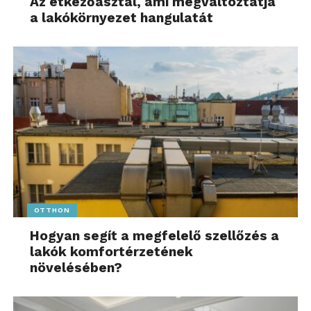
Az étkezőasztal, ami megváltoztatja
a lakókörnyezet hangulatát
OTTHON
Hogyan segít a megfelelő szellőzés a
lakók komfortérzetének
növelésében?