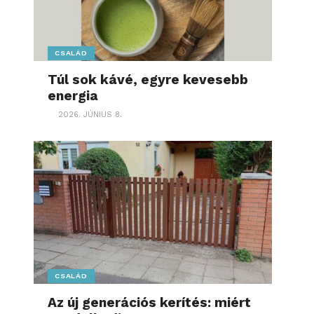
CSALÁD
Túl sok kávé, egyre kevesebb
energia
2026. JÚNIUS 8.
CSALÁD
Az új generációs kerítés: miért