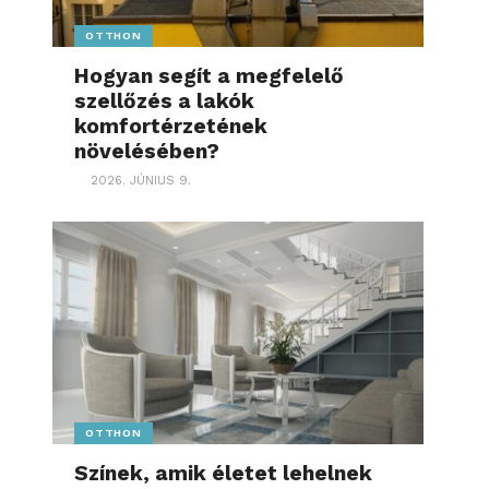
OTTHON
Hogyan segít a megfelelő
szellőzés a lakók
komfortérzetének
növelésében?
2026. JÚNIUS 9.
OTTHON
Színek, amik életet lehelnek