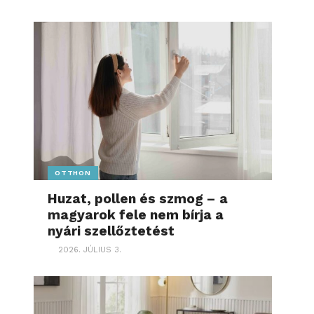
OTTHON
Huzat, pollen és szmog – a
magyarok fele nem bírja a
nyári szellőztetést
2026. JÚLIUS 3.