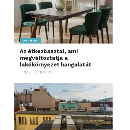
OTTHON
Az étkezőasztal, ami
megváltoztatja a
lakókörnyezet hangulatát
2026. JÚNIUS 10.