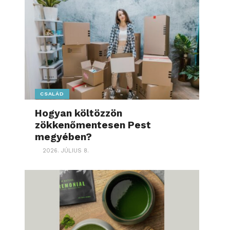
CSALÁD
Hogyan költözzön
zökkenőmentesen Pest
megyében?
2026. JÚLIUS 8.