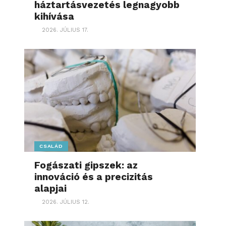
háztartásvezetés legnagyobb
kihívása
2026. JÚLIUS 17.
CSALÁD
Fogászati gipszek: az
innováció és a precizitás
alapjai
2026. JÚLIUS 12.