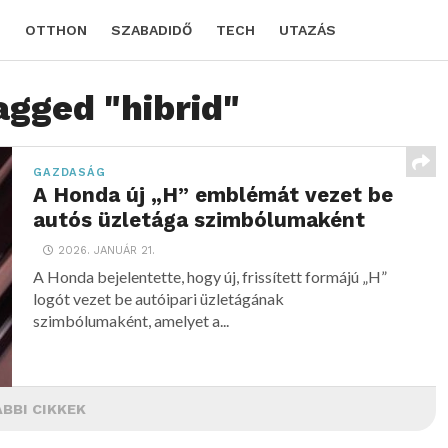
D
OTTHON
SZABADIDŐ
TECH
UTAZÁS
agged "hibrid"
GAZDASÁG
A Honda új „H” emblémát vezet be
autós üzletága szimbólumaként
2026. JANUÁR 21.
A Honda bejelentette, hogy új, frissített formájú „H”
logót vezet be autóipari üzletágának
szimbólumaként, amelyet a...
BBI CIKKEK