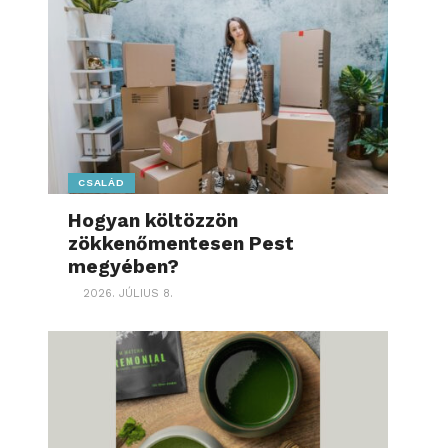
CSALÁD
Hogyan költözzön
zökkenőmentesen Pest
megyében?
2026. JÚLIUS 8.