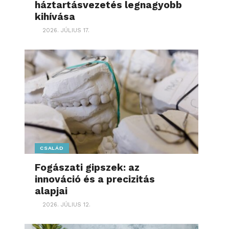
háztartásvezetés legnagyobb
kihívása
2026. JÚLIUS 17.
CSALÁD
Fogászati gipszek: az
innováció és a precizitás
alapjai
2026. JÚLIUS 12.