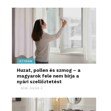
OTTHON
Huzat, pollen és szmog – a
magyarok fele nem bírja a
nyári szellőztetést
2026. JÚLIUS 3.