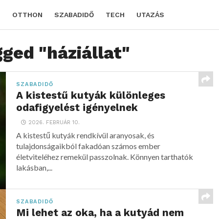
D
OTTHON
SZABADIDŐ
TECH
UTAZÁS
gged "háziállat"
SZABADIDŐ
A kistestű kutyák különleges
odafigyelést igényelnek
2026. FEBRUÁR 10.
A kistestű kutyák rendkívül aranyosak, és
tulajdonságaikból fakadóan számos ember
életviteléhez remekül passzolnak. Könnyen tarthatók
lakásban,...
SZABADIDŐ
Mi lehet az oka, ha a kutyád nem