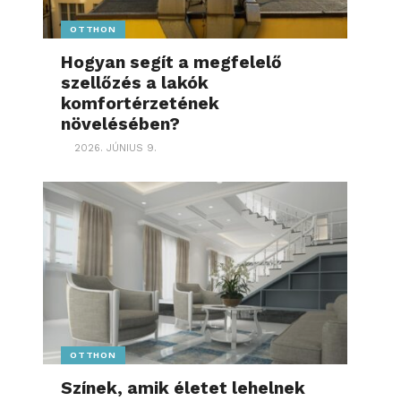
OTTHON
Hogyan segít a megfelelő
szellőzés a lakók
komfortérzetének
növelésében?
2026. JÚNIUS 9.
OTTHON
Színek, amik életet lehelnek