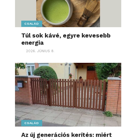
CSALÁD
Túl sok kávé, egyre kevesebb
energia
2026. JÚNIUS 8.
CSALÁD
Az új generációs kerítés: miért