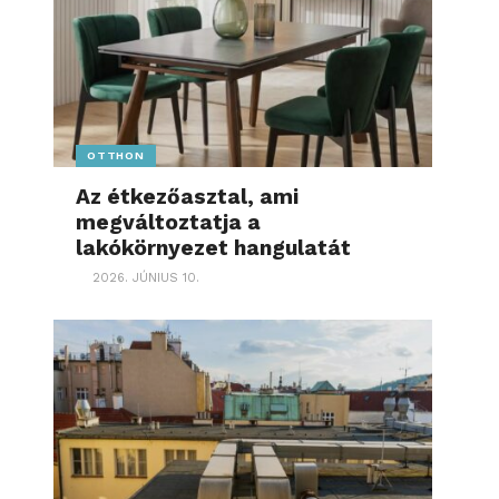
OTTHON
Az étkezőasztal, ami
megváltoztatja a
lakókörnyezet hangulatát
2026. JÚNIUS 10.